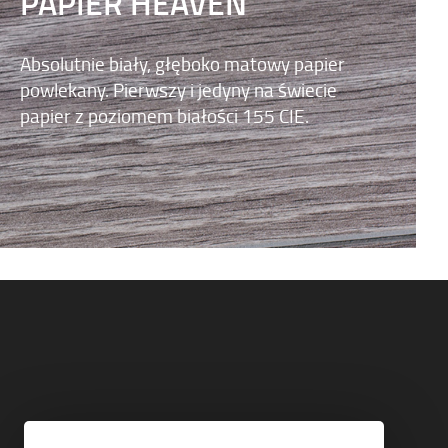
PAPIER HEAVEN
Absolutnie biały, głęboko matowy papier
powlekany. Pierwszy i jedyny na świecie
papier z poziomem białości 155 CIE.