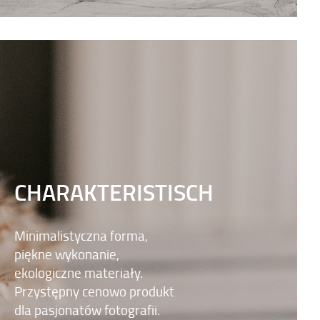
CHARAKTERISTISCH
Minimalistyczna forma,
piękne wykonanie,
ekologiczne materiały.
Przystępny cenowo produkt
dla pasjonatów fotografii.