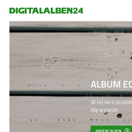
ALBUM EC
W tej serii prosto
idą w parze.
ANDERE ALBEN