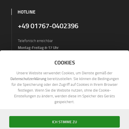
HOTLINE
+49 01767-0402396
Telefonisch erreichbar
Montag-Freitag 8-17 Uhr
Eugen Weinbender
COOKIES
Deutschland, 49152 Bad Essen, Lindenstraße 25
Unsere Website verwendet Cookies, um Dienste gemäß der
E-Mail:
info@digitalalben24.de
Datenschutzerklärung
bereitzustellen. Sie können die Bedingungen
für die Speicherung oder den Zugriff auf Cookies in Ihrem Browser
festlegen. Wenn Sie die Website nutzen, ohne die Cookie-
Einstellungen zu ändern, werden diese im Speicher des Geräts
gespeichert.
ICH STIMME ZU
2006-2026
©