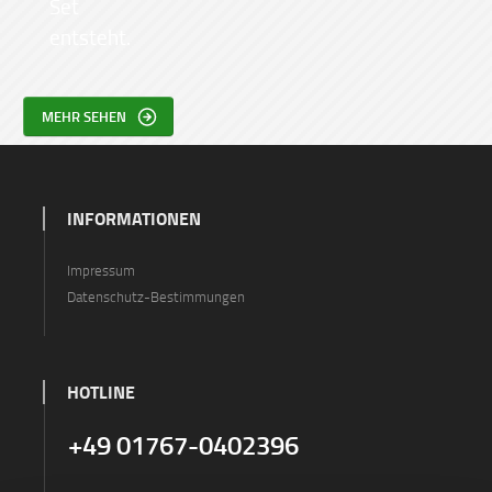
Set
entsteht.
MEHR SEHEN
INFORMATIONEN
Impressum
Datenschutz-Bestimmungen
HOTLINE
+49 01767-0402396