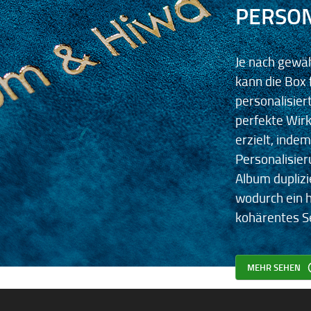
PERSON
Je nach gewä
kann die Box 
personalisier
perfekte Wir
erzielt, indem
Personalisie
Album duplizi
wodurch ein 
kohärentes S
MEHR SEHEN