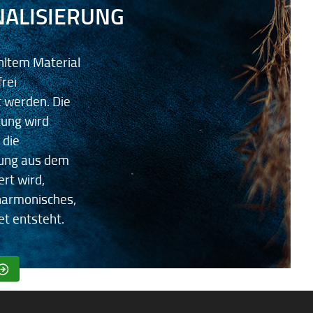
ALISIERUNG
hltem Material
frei
t werden. Die
kung wird
 die
rung aus dem
ert wird,
harmonisches,
et entsteht.