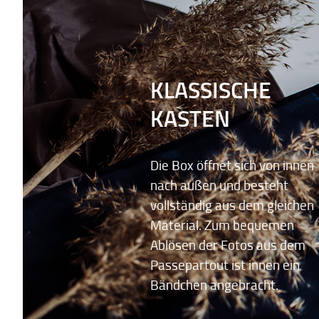
KLASSISCHE
KASTEN
Die Box öffnet sich von innen
nach außen und besteht
vollständig aus dem gleichen
Material. Zum bequemen
Ablösen der Fotos aus dem
Passepartout ist innen ein
Bändchen angebracht.