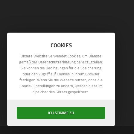
COOKIES
Unsere Website verwendet Cookies, um Dienste
Datenschutzerklärung
gemäß der
bereitzustellen.
Sie können die Bedingungen für die Speicherung
oder den Zugriff auf Cookies in Ihrem Browser
festlegen. Wenn Sie die Website nutzen, ohne die
Cookie-Einstellungen zu ändern, werden diese im
Speicher des Geräts gespeichert.
ICH STIMME ZU