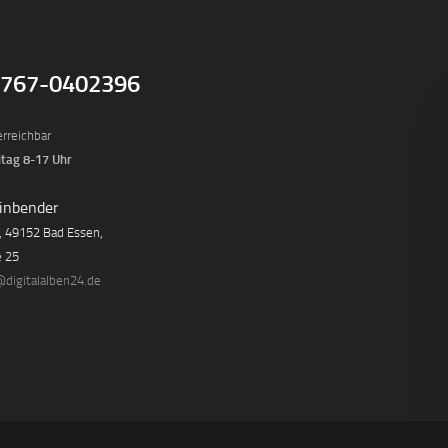
1767-0402396
erreichbar
tag 8-17 Uhr
inbender
, 49152 Bad Essen,
e 25
@digitalalben24.de