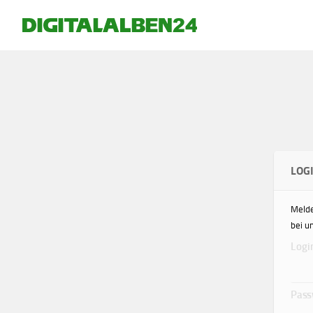
LOG
Melde
bei u
Logi
Pass